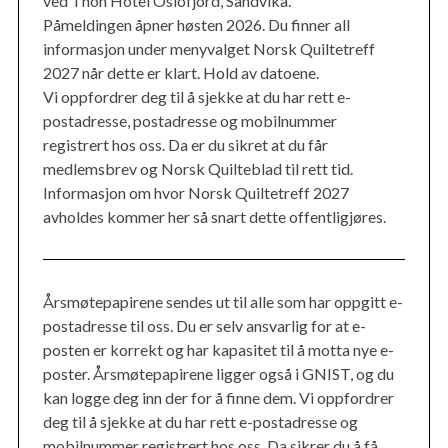
ved Thon Hotel Oslofjord, Sandvika.
Påmeldingen åpner høsten 2026. Du finner all
informasjon under menyvalget Norsk Quiltetreff
2027 når dette er klart. Hold av datoene.
Vi oppfordrer deg til å sjekke at du har rett e-
postadresse, postadresse og mobilnummer
registrert hos oss. Da er du sikret at du får
medlemsbrev og Norsk Quilteblad til rett tid.
Informasjon om hvor Norsk Quiltetreff 2027
avholdes kommer her så snart dette offentligjøres.
Årsmøtepapirene sendes ut til alle som har oppgitt e-
postadresse til oss. Du er selv ansvarlig for at e-
posten er korrekt og har kapasitet til å motta nye e-
poster. Årsmøtepapirene ligger også i GNIST, og du
kan logge deg inn der for å finne dem. Vi oppfordrer
deg til å sjekke at du har rett e-postadresse og
mobilnummer registrert hos oss. Da sikrer du å få