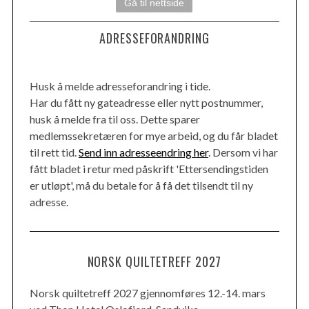
Gå til nettside
ADRESSEFORANDRING
Husk å melde adresseforandring i tide.
Har du fått ny gateadresse eller nytt postnummer,
husk å melde fra til oss. Dette sparer
medlemssekretæren for mye arbeid, og du får bladet
til rett tid.
Send inn adresseendring her
. Dersom vi har
fått bladet i retur med påskrift 'Ettersendingstiden
er utløpt', må du betale for å få det tilsendt til ny
adresse.
NORSK QUILTETREFF 2027
Norsk quiltetreff 2027 gjennomføres 12.-14. mars