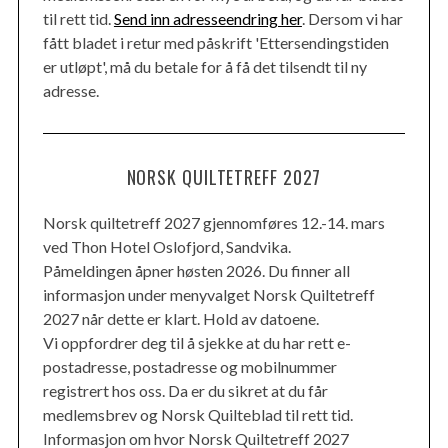
til rett tid.
Send inn adresseendring her
. Dersom vi har
fått bladet i retur med påskrift 'Ettersendingstiden
er utløpt', må du betale for å få det tilsendt til ny
adresse.
NORSK QUILTETREFF 2027
Norsk quiltetreff 2027 gjennomføres 12.-14. mars
ved Thon Hotel Oslofjord, Sandvika.
Påmeldingen åpner høsten 2026. Du finner all
informasjon under menyvalget Norsk Quiltetreff
2027 når dette er klart. Hold av datoene.
Vi oppfordrer deg til å sjekke at du har rett e-
postadresse, postadresse og mobilnummer
registrert hos oss. Da er du sikret at du får
medlemsbrev og Norsk Quilteblad til rett tid.
Informasjon om hvor Norsk Quiltetreff 2027