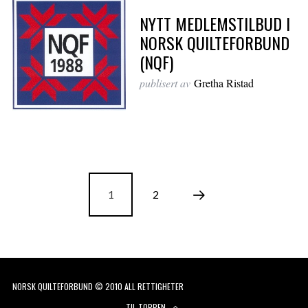
NYTT MEDLEMSTILBUD I
NORSK QUILTEFORBUND
(NQF)
publisert av
Gretha Ristad
1
2
NORSK QUILTEFORBUND © 2010 ALL RETTIGHETER
TIL TOPPEN